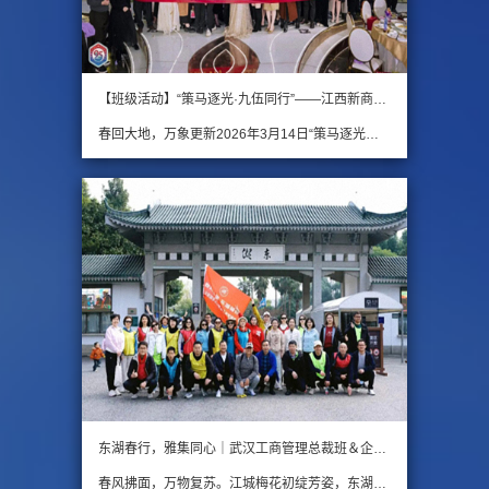
【班级活动】“策马逐光·九伍同行”——江西新商界95班2026年新春年会圆满举行
春回大地，万象更新2026年3月14日“策马逐光九伍同行”江西新商界95班2026年新春年会在南昌县棠悦禧合宴会酒店盛大启幕 江西新商界EDP中心领导、老师携各届学长学姐代表和受邀嘉宾与新商界95班全体同学共百余人欢聚一堂一同见证这场属于同窗情谊、荣耀与欢歌的年度盛会 星…
东湖春行，雅集同心｜武汉工商管理总裁班＆企业家国学班春日活动圆满落幕
春风拂面，万物复苏。江城梅花初绽芳姿，东湖碧波轻漾涟漪，3月7日，在国际妇女节来临之际，企业家国学人文班、工商管理总裁班的同学们，以一场别开生面的春日雅集，赴春光之约，叙同窗深情。3月7日，「春日雅集东湖徒步美学沙龙」于东湖之畔温情启幕。上午九时，东湖梨园…