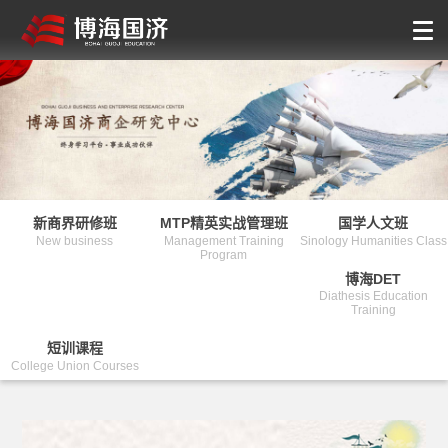
新商界研修班
MTP精英实战管理班
国学人文班
New business
Management Training
Sinology Humanities Class
Program
博海DET
Diathesis Education
Training
短训课程
College Union Courses