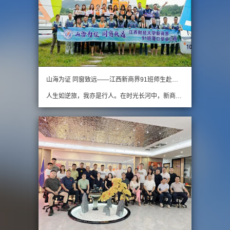
山海为证 同窗致远——江西新商界91班师生赴海南毕业旅行
人生如逆旅，我亦是行人。在时光长河中，新商界91班的师生们，共同拥有了一段独特而闪亮的求学岁月。为珍藏同窗情谊，也为奔赴下一程山海，在班主任刘琳老师与班委们的精心筹备下，一场以“山海为证，同窗致远”为主题的毕业之旅如期启程。11月28日，新商界91班师生们跨越…