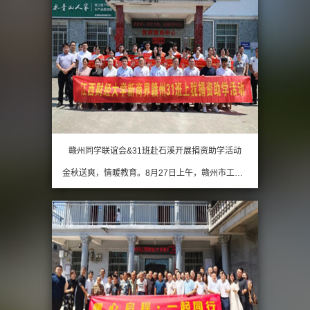
赣州同学联谊会&31班赴石溪开展捐资助学活动
金秋送爽，情暖教育。8月27日上午，赣州市工商联携江西财经大学新商界高级管理研修班赣州31班、赣州市江西财大EMBA同学联谊会在上犹县营前镇石溪村村委会联合举行捐资助学仪式，为当地学子送去金秋关怀。市工商联党组成员、副主席徐永涛，上犹县营前镇党委书记曾德坤，赣…