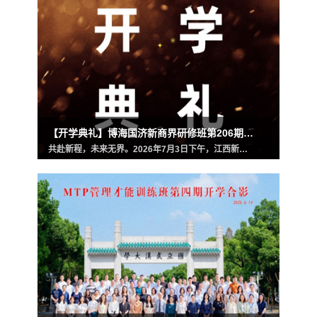
【开学典礼】博海国济新商界研修班第206期暨南昌97班隆重开班
共赴新程，未来无界。2026年7月3日下午，江西新商界创新管理总裁研修班（第97期）迎来了开学典礼！ 资深战略管理专家与军旅心理学家、中国军事心理学主要奠基人刘红松老师，博海国济教育创始人、新商界全国高管教育联盟副会长、江西新商界EDP中心创建主任齐玲博老师，新商…