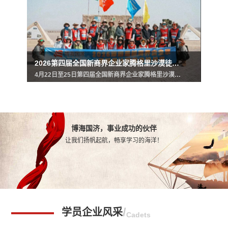
2026第四届全国新商界企业家腾格里沙漠徒步挑战赛圆满完赛！
4月22日至25日第四届全国新商界企业家腾格里沙漠徒步挑战赛在内蒙古阿拉善盟左旗腾格里沙漠圆满完赛4月26日，是江西新商界师生自腾格里沙漠载誉归来的好日子！江西新商界EDP中心创建主任、新商界全国高管教育联盟副会长齐玲博老师率师生校友在南昌昌北机场喜迎勇士们凯旋…
博海国济，事业成功的伙伴
让我们扬帆起航，畅享学习的海洋！
学员企业风采
Cadets