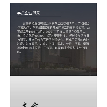
学员企业风采
泰豪科技股份有限公司是在江西省和清华大学“省校合
作”推动下，在南昌国家高新开发区设立的高科技公司。公
司成立于1996年3月，2002年7月在上海证券交易所上
市，股票代码600590，简称“泰豪科技”。经过多年的发展
与积累，建立了较为完善的治理结构，形成了完整的内控
制度，并在南昌、北京、上海、深圳、长春、济南、衡阳
等地拥有40多家分、子公司，以及10多个高科技产业园
区。