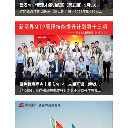
武汉MTP管理才能训练班（第五期）5月30日举行开学典礼
MTP管理才能训练班（第五期）将于2026年5月30日在武汉大学举办开学典礼，欢迎企业派管理团队来学习，助力企业打造精干核心管理团队，给管理者提供丰富的工具和指导方法，帮助管理者提高工作效率，提升管理者能力和素养。 MTP管理才能训练班（第五期）5月30日举行开学典礼…
聚焦管理痛点｜重庆MTP十三期开课，解锁中层管理者进阶密码
4月25日，MTP管理技能提升计划第十三期开学典礼暨开班课圆满启幕！为期两天（4月25日- 26日）的核心课程《变速领导力：有效领导行为纵向分解》由管理学博士、实战派管理讲师韩超老师主讲。聚焦管理核心痛点，拆解领导行为底层逻辑，以系统化、实战化的管理知识，为企业中…