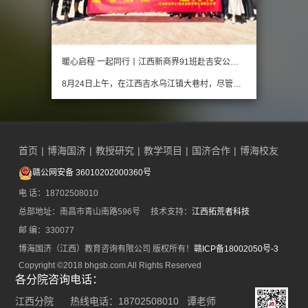
暖心启程 一起同行丨江西新商界91班赴吉安公益爱心捐赠活动
8月24日上午，在江西吉水乌江镇大巷村，尽管暑气逼人，但江西财经大学新商界91班“暖心启程，一起同行”公益捐赠活动仍在炎炎夏日为大巷村带来了一丝沁人心脾的清凉。 本次活动得到了全班师生的积极响应，25位师生作为班级代表，暂放手头工作，来到这座静谧但富有历史底…
首页
|
博海国济
|
教授研究
|
教学项目
|
国济合作
|
博海校友
赣公网安备 36010202000360号
电 话：18702508010
总部地址：南昌市青山南路596号 技术支持：
江西拓荒者科技
邮 编：330077
博海国济（江西）教育咨询有限公司 版权所有！
赣ICP备18002050号-3
Copyright ©2018 bhgsb.com All Rights Reserved
各分院咨询电话：
江西分院 热线电话：18702508010 谭老师