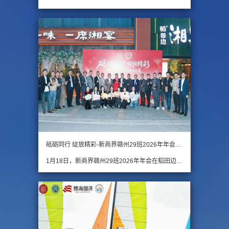
砥砺同行 绽放精彩-新商界赣州29班2026年年会圆满举行
1月18日，新商界赣州29班2026年年会在稻田边湘宴温情启幕。29班全体同学、同学联谊会党支部书记易永老师，以及新商界赣州29班班主任刘艳老师齐聚一堂，在温馨热烈的氛围中度过了一段难忘的时光。 下午四点，同学们陆续抵达现场，签到后纷纷合影留念，用镜头定格相聚的美好…