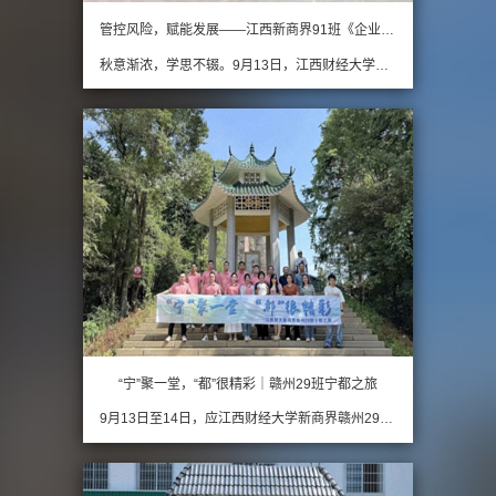
管控风险，赋能发展——江西新商界91班《企业用工风险应对》沙龙在南芳律所举行
秋意渐浓，学思不辍。9月13日，江西财经大学工商管理学院新商界91班30余位同学与嘉宾校友齐聚91班班长严林福同学所在的南芳（南昌）律师事务所，开展了一场以“企业用工风险应对”为主题的专题沙龙，从实务出发解析企业用工难题，以同窗情谊共叙互助新篇。 严林福班长作…
“宁”聚一堂，“都”很精彩｜赣州29班宁都之旅
9月13日至14日，应江西财经大学新商界赣州29班四位宁都籍同学——黄楚壹、魏尖龙、赖文兵、巫心灵的盛情邀请，在班委的精心组织和安排下，近30名同学及家属共赴宁都，开展了一场集企业参访、文旅体验与情感交流于一体的班级活动。江西财大工商管理学院EDP中心赣州教学点主…