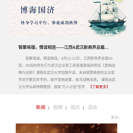
智聚珞珈，情谊相连——江西&武汉新商界总裁班《营销战略与创新》联谊课程圆满举行
智聚珞珈，情谊相连。4月11-12日，江西新商界总裁93
班、95班的师生们与武汉企业家工商管理高级研修班《营销战
略与创新》课程在武汉大学如期开讲。来自赣鄂两地的企业家
学员齐聚百年学府，拨开营销迷雾，探寻战略本质。 课程由武
汉大学弘毅特聘教授、国家“万人计划”哲学…
【了解更多】
新闻
视频
观点
活动
|
|
|
更多>